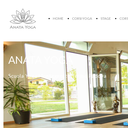
HOME
CORSI YOGA
STAGE
CORS
ANATA YOGA
Scuola Yoga Montegrotto Terme Padova