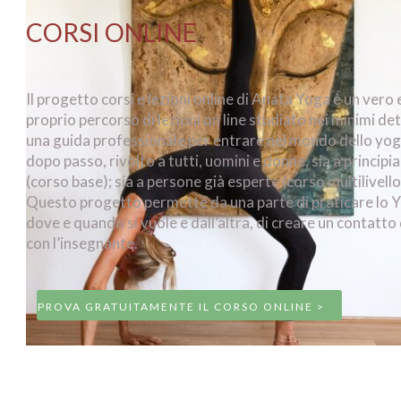
CORSI ONLINE
Il progetto corsi e lezioni online di Anata Yoga è un vero 
proprio percorso di lezioni on line studiato nei minimi det
una guida professionale per entrare nel mondo dello yo
dopo passo, rivolto a tutti, uomini e donne, sia a principia
(corso base); sia a persone già esperte (corso multilivello
Questo progetto permette da una parte di praticare lo 
dove e quando si vuole e dall’altra, di creare un contatto
con l’insegnante.
PROVA GRATUITAMENTE IL CORSO ONLINE >